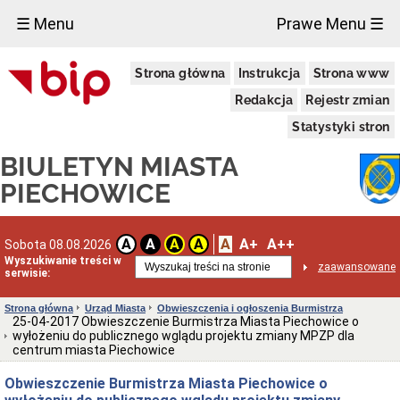
×
☰ Menu
Prawe Menu ☰
Miasto
Strona główna
Instrukcja
Strona www
Raporty
o
Redakcja
Rejestr zmian
stanie
gminy
Statystyki stron
Statut
BIULETYN MIASTA
Miasta
Strategie
PIECHOWICE
i
programy
Lokalizacja
A
A+
A++
A
A
A
A
Sobota 08.08.2026
Taryfy
Wyszukiwanie treści w
zaawansowane
za
serwisie:
wodę
i
Strona główna
Urząd Miasta
Obwieszczenia i ogłoszenia Burmistrza
ścieki
25-04-2017 Obwieszczenie Burmistrza Miasta Piechowice o
Informacje
wyłożeniu do publicznego wglądu projektu zmiany MPZP dla
o
centrum miasta Piechowice
środowisku
Obwieszczenie Burmistrza Miasta Piechowice o
Ochrona
środowiska