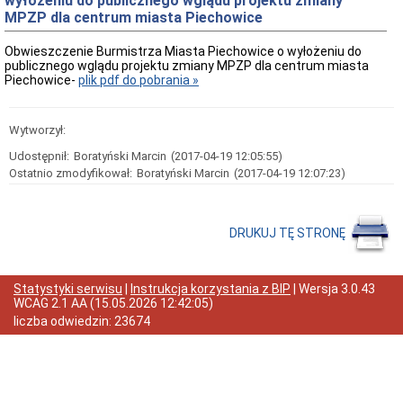
wyłożeniu do publicznego wglądu projektu zmiany
MPZP dla centrum miasta Piechowice
Odpady
komunalne
Obwieszczenie Burmistrza Miasta Piechowice o wyłożeniu do
Organizacje
publicznego wglądu projektu zmiany MPZP dla centrum miasta
pozarządowe
Piechowice-
plik pdf do pobrania »
Zarządzanie
kryzysowe
Dotacje
Wytworzył:
oświatowe
Udostępnił:
Boratyński Marcin
(2017-04-19 12:05:55)
Nieodpłatna
Ostatnio zmodyfikował:
Boratyński Marcin
(2017-04-19 12:07:23)
pomoc
prawna
Wykaz
dziennych
DRUKUJ TĘ STRONĘ
opiekunów
Urząd
Miasta
Statystyki serwisu
|
Instrukcja korzystania z BIP
| Wersja
3.0.43
Regulamin
WCAG 2.1 AA
(
15.05.2026 12:42:05
)
organizacyjny
liczba odwiedzin:
23674
Dane
teleadresowe
Kontakt
z
urzędnikiem