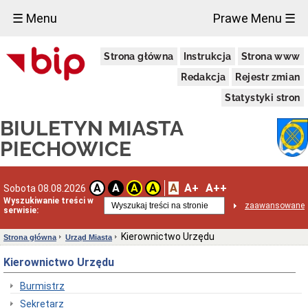
×
☰ Menu
Prawe Menu ☰
Miasto
Strona główna
Instrukcja
Strona www
Raporty
o
Redakcja
Rejestr zmian
stanie
gminy
Statystyki stron
Statut
BIULETYN MIASTA
Miasta
Strategie
PIECHOWICE
i
programy
Lokalizacja
A
A+
A++
A
A
A
A
Sobota 08.08.2026
Taryfy
Wyszukiwanie treści w
zaawansowane
za
serwisie:
wodę
i
Kierownictwo Urzędu
Strona główna
Urząd Miasta
ścieki
Informacje
Kierownictwo Urzędu
o
środowisku
Burmistrz
Ochrona
Sekretarz
środowiska