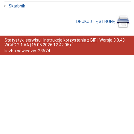
Skarbnik
Odpady
komunalne
Organizacje
DRUKUJ TĘ STRONĘ
pozarządowe
Zarządzanie
kryzysowe
Statystyki serwisu
|
Instrukcja korzystania z BIP
| Wersja
3.0.43
Dotacje
WCAG 2.1 AA
(
15.05.2026 12:42:05
)
oświatowe
liczba odwiedzin:
23674
Nieodpłatna
pomoc
prawna
Wykaz
dziennych
opiekunów
Urząd
Miasta
Regulamin
organizacyjny
Dane
teleadresowe
Kontakt
z
urzędnikiem