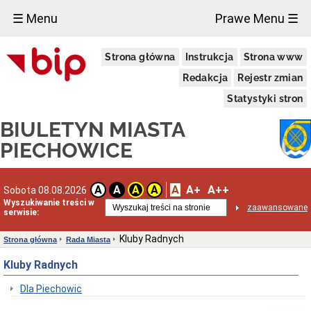
×
☰ Menu
Prawe Menu ☰
Miasto
Strona główna
Instrukcja
Strona www
Raporty
o
Redakcja
Rejestr zmian
stanie
gminy
Statystyki stron
Statut
BIULETYN MIASTA
Miasta
Strategie
PIECHOWICE
i
programy
Lokalizacja
A
A+
A++
A
A
A
A
Sobota 08.08.2026
Taryfy
Wyszukiwanie treści w
zaawansowane
za
serwisie:
wodę
i
Kluby Radnych
Strona główna
Rada Miasta
ścieki
Informacje
Kluby Radnych
o
środowisku
Dla Piechowic
Ochrona
środowiska