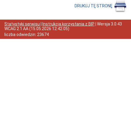
DRUKUJ TĘ STRONĘ
Odpady
komunalne
Organizacje
pozarządowe
Statystyki serwisu
|
Instrukcja korzystania z BIP
| Wersja
3.0.43
WCAG 2.1 AA
(
15.05.2026 12:42:05
)
Zarządzanie
kryzysowe
liczba odwiedzin:
23674
Dotacje
oświatowe
Nieodpłatna
pomoc
prawna
Wykaz
dziennych
opiekunów
Urząd
Miasta
Regulamin
organizacyjny
Dane
teleadresowe
Kontakt
z
urzędnikiem