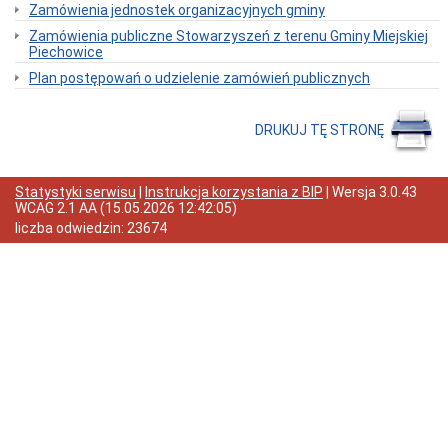
Zamówienia jednostek organizacyjnych gminy
Odpady
Zamówienia publiczne Stowarzyszeń z terenu Gminy Miejskiej
komunalne
Piechowice
Organizacje
pozarządowe
Plan postępowań o udzielenie zamówień publicznych
Zarządzanie
kryzysowe
DRUKUJ TĘ STRONĘ
Dotacje
oświatowe
Nieodpłatna
Statystyki serwisu
|
Instrukcja korzystania z BIP
| Wersja
3.0.43
pomoc
WCAG 2.1 AA
(
15.05.2026 12:42:05
)
prawna
liczba odwiedzin:
23674
Wykaz
dziennych
opiekunów
Urząd
Miasta
Regulamin
organizacyjny
Dane
teleadresowe
Kontakt
z
urzędnikiem