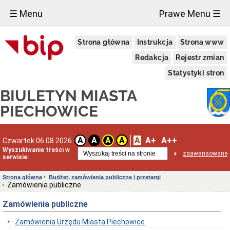
×
☰ Menu
Prawe Menu ☰
Miasto
Strona główna
Instrukcja
Strona www
Raporty
o
Redakcja
Rejestr zmian
stanie
gminy
Statystyki stron
Statut
BIULETYN MIASTA
Miasta
Strategie
PIECHOWICE
i
programy
Lokalizacja
A
A+
A++
A
A
A
A
Czwartek 06.08.2026
Taryfy
Wyszukiwanie treści w
zaawansowane
za
serwisie:
wodę
i
Strona główna
Budżet, zamówienia publiczne i przetargi
ścieki
Zamówienia publiczne
Informacje
o
Zamówienia publiczne
środowisku
Ochrona
Zamówienia Urzędu Miasta Piechowice
środowiska