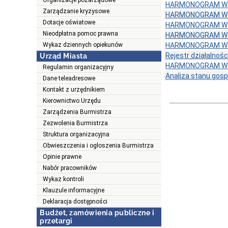
Organizacje pozarządowe
HARMONOGRAM W
Zarządzanie kryzysowe
HARMONOGRAM W
Dotacje oświatowe
HARMONOGRAM W
Nieodpłatna pomoc prawna
HARMONOGRAM W
Wykaz dziennych opiekunów
HARMONOGRAM W
Rejestr działalnośc
Urząd Miasta
HARMONOGRAM W
Regulamin organizacyjny
Analiza stanu gos
Dane teleadresowe
Kontakt z urzędnikiem
Kierownictwo Urzędu
Zarządzenia Burmistrza
Zezwolenia Burmistrza
Struktura organizacyjna
Obwieszczenia i ogłoszenia Burmistrza
Opinie prawne
Nabór pracowników
Wykaz kontroli
Klauzule informacyjne
Deklaracja dostępności
Budżet, zamówienia publiczne i
przetargi