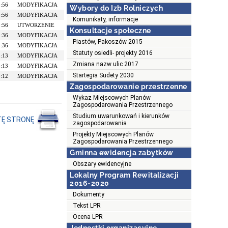
5:56
MODYFIKACJA
Wybory do Izb Rolniczych
5:56
MODYFIKACJA
Komunikaty, informacje
5:56
UTWORZENIE
Konsultacje społeczne
5:36
MODYFIKACJA
Piastów, Pakoszów 2015
5:36
MODYFIKACJA
Statuty osiedli- projekty 2016
5:13
MODYFIKACJA
Zmiana nazw ulic 2017
5:13
MODYFIKACJA
Startegia Sudety 2030
5:12
MODYFIKACJA
Zagospodarowanie przestrzenne
Wykaz Miejscowych Planów
Zagospodarowania Przestrzennego
Studium uwarunkowań i kierunków
TĘ STRONĘ
zagospodarowania
Projekty Miejscowych Planów
Zagospodarowania Przestrzennego
Gminna ewidencja zabytków
Obszary ewidencyjne
Lokalny Program Rewitalizacji
2016-2020
Dokumenty
Tekst LPR
Ocena LPR