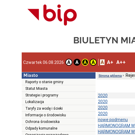
BIULETYN MI
A
A+
A++
A
A
A
A
Czwartek 06.08.2026
Miasto
Reje
Strona główna
Raporty o stanie gminy
Statut Miasta
Strategie i programy
2020
2020
Lokalizacja
2020
Taryfy za wodę i ścieki
2020
Informacje o środowisku
nowe podmenu
Ochrona środowiska
HARMONOGRAM W
Odpady komunalne
HARMONOGRAM W