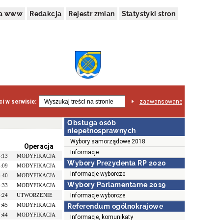
na www
Redakcja
Rejestr zmian
Statystyki stron
i w serwisie:
zaawansowane
Obsługa osób
niepełnosprawnych
Wybory samorządowe 2018
Operacja
Informacje
4:13
MODYFIKACJA
Wybory Prezydenta RP 2020
4:09
MODYFIKACJA
Informacje wyborcze
6:40
MODYFIKACJA
Wybory Parlamentarne 2019
6:33
MODYFIKACJA
4:24
UTWORZENIE
Informacje wyborcze
7:45
MODYFIKACJA
Referendum ogólnokrajowe
7:44
MODYFIKACJA
Informacje, komunikaty