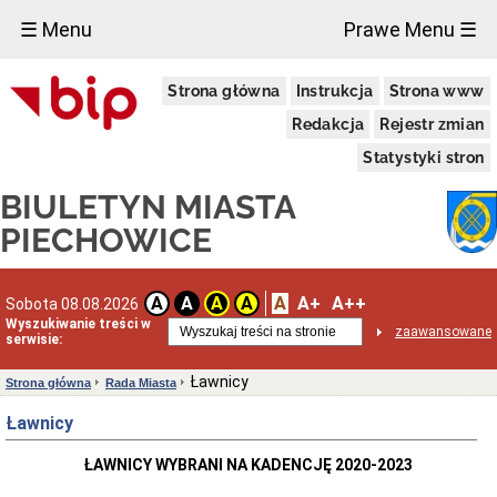
×
☰ Menu
Prawe Menu ☰
Miasto
Strona główna
Instrukcja
Strona www
Raporty
o
Redakcja
Rejestr zmian
stanie
gminy
Statystyki stron
Statut
BIULETYN MIASTA
Miasta
Strategie
PIECHOWICE
i
programy
Lokalizacja
A
A+
A++
A
A
A
A
Sobota 08.08.2026
Taryfy
Wyszukiwanie treści w
zaawansowane
za
serwisie:
wodę
i
Ławnicy
Strona główna
Rada Miasta
ścieki
Informacje
Ławnicy
o
środowisku
ŁAWNICY WYBRANI NA KADENCJĘ 2020-2023
Ochrona
środowiska