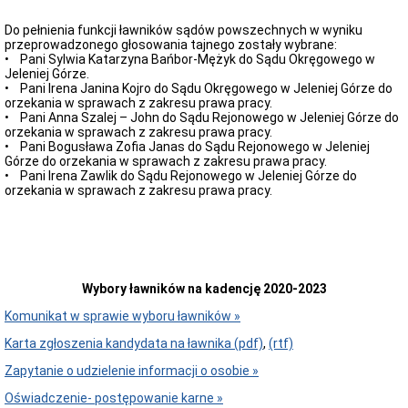
Odpady
Do pełnienia funkcji ławników sądów powszechnych w wyniku
komunalne
przeprowadzonego głosowania tajnego zostały wybrane:
Organizacje
• Pani Sylwia Katarzyna Bańbor-Mężyk do Sądu Okręgowego w
pozarządowe
Jeleniej Górze.
• Pani Irena Janina Kojro do Sądu Okręgowego w Jeleniej Górze do
Zarządzanie
orzekania w sprawach z zakresu prawa pracy.
kryzysowe
• Pani Anna Szalej – John do Sądu Rejonowego w Jeleniej Górze do
Dotacje
orzekania w sprawach z zakresu prawa pracy.
oświatowe
• Pani Bogusława Zofia Janas do Sądu Rejonowego w Jeleniej
Górze do orzekania w sprawach z zakresu prawa pracy.
Nieodpłatna
• Pani Irena Zawlik do Sądu Rejonowego w Jeleniej Górze do
pomoc
orzekania w sprawach z zakresu prawa pracy.
prawna
Wykaz
dziennych
opiekunów
Urząd
Miasta
Wybory ławników na kadencję 2020-2023
Regulamin
Komunikat w sprawie wyboru ławników »
organizacyjny
Dane
Karta zgłoszenia kandydata na ławnika (pdf)
,
(rtf)
teleadresowe
Zapytanie o udzielenie informacji o osobie »
Kontakt
z
Oświadczenie- postępowanie karne »
urzędnikiem