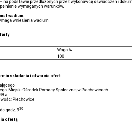
ia – na podstawie przedłożonych przez wykonawcę oświadczeń i dok
spełnienie wymaganych warunków.
emat wadium:
ymaga wniesienia wadium
ferty
Waga %
100
ermin składania i otwarcia ofert
iającego
go: Miejski Ośrodek Pomocy Społecznej w Piechowicach
49 a
owość: Piechowice
30
 do godz.
9
ia ofertą