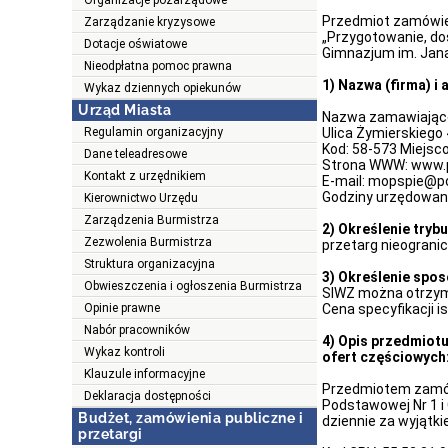
Organizacje pozarządowe
Przedmiot zamówie
Zarządzanie kryzysowe
„
Przygotowanie, do
Dotacje oświatowe
Gimnazjum im. Jana
Nieodpłatna pomoc prawna
1) Nazwa (firma) i
Wykaz dziennych opiekunów
Urząd Miasta
Nazwa zamawiające
Regulamin organizacyjny
Ulica Żymierskiego
Kod: 58-573
Miejsc
Dane teleadresowe
Strona WWW: www.
Kontakt z urzędnikiem
E-mail: mopspie@po
Godziny urzędowania
Kierownictwo Urzędu
Zarządzenia Burmistrza
2) Określenie tryb
Zezwolenia Burmistrza
przetarg nieograni
Struktura organizacyjna
3) Określenie spo
Obwieszczenia i ogłoszenia Burmistrza
SIWZ można otrzym
Opinie prawne
Cena specyfikacji i
Nabór pracowników
4) Opis przedmiotu
Wykaz kontroli
ofert częściowych
Klauzule informacyjne
Przedmiotem zamówi
Deklaracja dostępności
Podstawowej Nr 1 i
Budżet, zamówienia publiczne i
dziennie za wyjątkie
przetargi