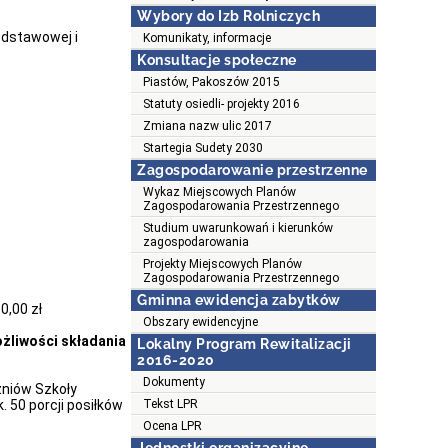
Wybory do Izb Rolniczych
dstawowej i
Komunikaty, informacje
Konsultacje społeczne
Piastów, Pakoszów 2015
Statuty osiedli- projekty 2016
Zmiana nazw ulic 2017
Startegia Sudety 2030
Zagospodarowanie przestrzenne
Wykaz Miejscowych Planów
Zagospodarowania Przestrzennego
Studium uwarunkowań i kierunków
zagospodarowania
Projekty Miejscowych Planów
Zagospodarowania Przestrzennego
Gminna ewidencja zabytków
0,00 zł
Obszary ewidencyjne
ożliwości składania
Lokalny Program Rewitalizacji
2016-2020
Dokumenty
zniów Szkoły
 50 porcji posiłków
Tekst LPR
Ocena LPR