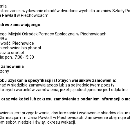
nia:
starczanie i wydawanie
obiadów dwudaniowych dla uczniów Szkoły Po
 Pawła II w Piechowicach”
 adres zamawiającego:
go: Miejski Ośrodek Pomocy Społecznej w Piechowicach
 49
a
owość: Piechowice
piechowice.bip.pbox.pl
czta.onet.pl
: pon.: 7:30-15:30
u zamówienia
czony
sobu uzyskania specyfikacji istotnych warunków zamówienia:
ać w siedzibie zamawiającego lub za pośrednictwem poczty
stotnych warunków zamówienia, jeżeli jej udostępnienie jest odpłatne : 
 oraz wielkości lub zakresu zamówienia z podaniem informacji o m
:
enia jest przygotowanie, dostarczanie i wydawanie obiadów dla uc
 Gimnazjum im. Jana Pawła II w Piechowicach. Zamówienie obejmuje ok.
m sobót, niedziel i świąt, okresu wakacji.