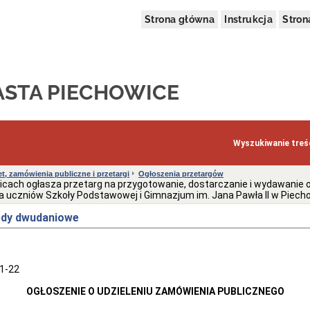
Strona główna
Instrukcja
Stro
ASTA PIECHOWICE
Wyszukiwanie treśc
t, zamówienia publiczne i przetargi
Ogłoszenia przetargów
ach ogłasza przetarg na przygotowanie, dostarczanie i wydawanie 
 uczniów Szkoły Podstawowej i Gimnazjum im. Jana Pawła II w Piech
edy dwudaniowe
1-22
OGŁOSZENIE O UDZIELENIU ZAMÓWIENIA PUBLICZNEGO