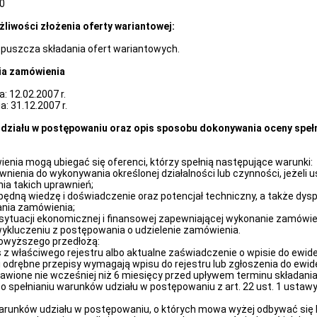
00
żliwości złożenia oferty wariantowej:
puszcza składania ofert wariantowych.
ia zamówienia
: 12.02.2007 r.
: 31.12.2007 r.
udziału w postępowaniu oraz opis sposobu dokonywania oceny spełn
enia mogą ubiegać się oferenci, którzy spełnią następujące warunki:
ienia do wykonywania określonej działalności lub czynności, jeżeli 
ia takich uprawnień;
dną wiedzę i doświadczenie oraz potencjał techniczny, a także dys
ania zamówienia;
ytuacji ekonomicznej i finansowej zapewniającej wykonanie zamówie
kluczeniu z postępowania o udzielenie zamówienia.
powyższego przedłożą:
 z właściwego rejestru albo aktualne zaświadczenie o wpisie do ewiden
i odrębne przepisy wymagają wpisu do rejestru lub zgłoszenia do ewide
awione nie wcześniej niż 6 miesięcy przed upływem terminu składania
o spełnianiu warunków udziału w postępowaniu z art. 22 ust. 1 usta
arunków udziału w postępowaniu, o których mowa wyżej odbywać się