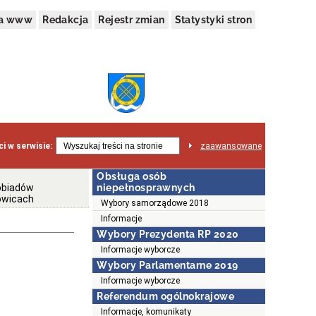
na www
Redakcja
Rejestr zmian
Statystyki stron
i w serwisie:
zaawansowane
Obsługa osób
obiadów
niepełnosprawnych
owicach
Wybory samorządowe 2018
Informacje
Wybory Prezydenta RP 2020
Informacje wyborcze
Wybory Parlamentarne 2019
Informacje wyborcze
Referendum ogólnokrajowe
Informacje, komunikaty