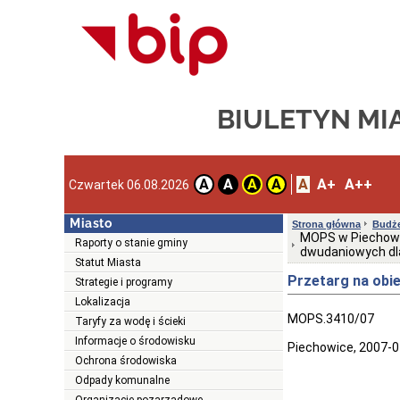
BIULETYN MI
A
A+
A++
A
A
A
A
Czwartek 06.08.2026
Miasto
Strona główna
Budże
MOPS w Piechowic
Raporty o stanie gminy
dwudaniowych dla
Statut Miasta
Przetarg na obi
Strategie i programy
Lokalizacja
MOPS.3410/07
Taryfy za wodę i ścieki
Informacje o środowisku
Piechowice, 2007-0
Ochrona środowiska
Odpady komunalne