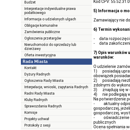
Kod CPV:
55.52.31.
Budżet
Interpretacje indywidualne prawa
5) Informacja o mo
podatkowego
Informacja o udzielonych ulgach
Zamawiający nie do
Obligacje komunalne
6) Termin wykonan
Zamówienia publiczne
Ogłoszenia przetargów
-
data rozpoczęcia
-
data zakończenia
Nieruchomości do sprzedaży lub
dzierżawy
7) Opis warunków 
Oferta inwestycyjna
warunków:
Rada Miasta
O udzielenie zamówi
Kontakt
1)
posiadają uprawn
Dyżury Radnych
obowiązek posiadan
2)
posiadają niezbę
Ogłoszenia Rady Miasta
zdolnymi do wykon
Interpelacje, wnioski, zapytania Radnych
3)
znajdują się w s
Radni Rady Miasta
4)
nie podlegają wy
Na potwierdzenie 
Kluby Radnych
-
aktualny odpis
Sprawozdania Radnych
gospodarczej, jeżel
Komisje
gospodarczej, wyst
-
oświadczenie 
Projekty uchwał
publicznych
Protokoły z sesji
Ocena spełniania w