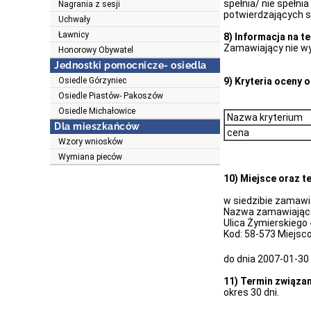
spełnia/ nie spełn
Nagrania z sesji
potwierdzających 
Uchwały
Ławnicy
8) Informacja na t
Zamawiający nie w
Honorowy Obywatel
Jednostki pomocnicze- osiedla
Osiedle Górzyniec
9) Kryteria oceny o
Osiedle Piastów- Pakoszów
Osiedle Michałowice
Nazwa kryterium
Dla mieszkańców
cena
Wzory wniosków
Wymiana pieców
10) Miejsce oraz t
w siedzibie zamaw
Nazwa zamawiające
Ulica Żymierskiego 
Kod: 58-573 Miejsc
do dnia 2007-01-30
11) Termin związan
okres 30 dni.