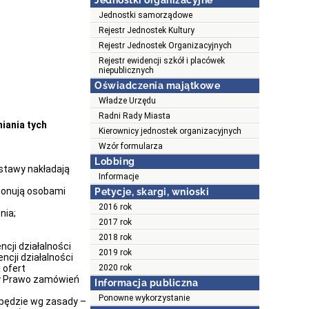
Jednostki organizacyjne
Jednostki samorządowe
Rejestr Jednostek Kultury
Rejestr Jednostek Organizacyjnych
Rejestr ewidencji szkół i placówek
niepublicznych
Oświadczenia majątkowe
Władze Urzędu
Radni Rady Miasta
iania tych
Kierownicy jednostek organizacyjnych
Wzór formularza
Lobbing
ustawy nakładają
Informacje
ponują osobami
Petycje, skargi, wnioski
2016 rok
nia;
2017 rok
2018 rok
cji działalności
2019 rok
ncji działalności
 ofert
2020 rok
wy Prawo zamówień
Informacja publiczna
Ponowne wykorzystanie
 będzie wg zasady –