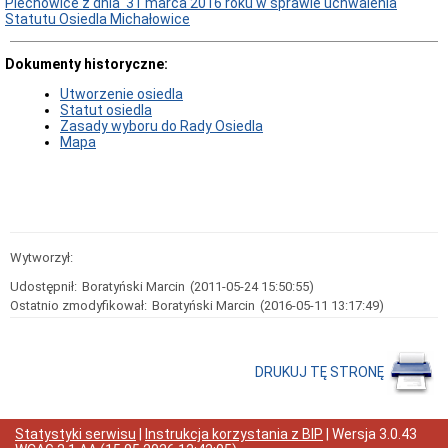
Piechowice z dnia 31 marca 2016 roku w sprawie uchwalenia
Statutu Osiedla Michałowice
Odpady
komunalne
Organizacje
Dokumenty historyczne:
pozarządowe
Utworzenie osiedla
Zarządzanie
Statut osiedla
kryzysowe
Zasady wyboru do Rady Osiedla
Dotacje
Mapa
oświatowe
Nieodpłatna
pomoc
prawna
Wykaz
dziennych
Wytworzył:
opiekunów
Udostępnił:
Boratyński Marcin
(2011-05-24 15:50:55)
Urząd
Ostatnio zmodyfikował:
Boratyński Marcin
(2016-05-11 13:17:49)
Miasta
Regulamin
organizacyjny
DRUKUJ TĘ STRONĘ
Dane
teleadresowe
Kontakt
z
Statystyki serwisu
|
Instrukcja korzystania z BIP
| Wersja
3.0.43
urzędnikiem