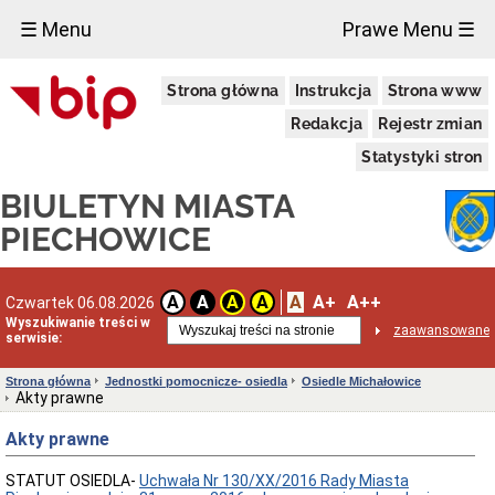
×
☰ Menu
Prawe Menu ☰
Miasto
Strona główna
Instrukcja
Strona www
Raporty
o
Redakcja
Rejestr zmian
stanie
gminy
Statystyki stron
Statut
BIULETYN MIASTA
Miasta
Strategie
PIECHOWICE
i
programy
Lokalizacja
A
A+
A++
A
A
A
A
Czwartek 06.08.2026
Taryfy
Wyszukiwanie treści w
zaawansowane
za
serwisie:
wodę
i
Strona główna
Jednostki pomocnicze- osiedla
Osiedle Michałowice
ścieki
Akty prawne
Informacje
o
Akty prawne
środowisku
Ochrona
STATUT OSIEDLA-
Uchwała Nr 130/XX/2016 Rady Miasta
środowiska