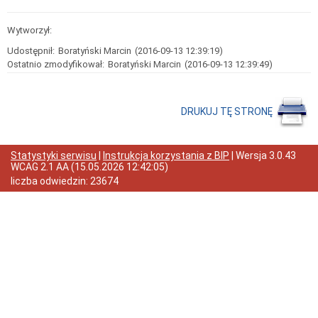
Odpady
komunalne
Wytworzył:
Organizacje
Udostępnił:
Boratyński Marcin
(2016-09-13 12:39:19)
pozarządowe
Ostatnio zmodyfikował:
Boratyński Marcin
(2016-09-13 12:39:49)
Zarządzanie
kryzysowe
Dotacje
DRUKUJ TĘ STRONĘ
oświatowe
Nieodpłatna
pomoc
prawna
Statystyki serwisu
|
Instrukcja korzystania z BIP
| Wersja
3.0.43
WCAG 2.1 AA
(
15.05.2026 12:42:05
)
Wykaz
dziennych
liczba odwiedzin:
23674
opiekunów
Urząd
Miasta
Regulamin
organizacyjny
Dane
teleadresowe
Kontakt
z
urzędnikiem