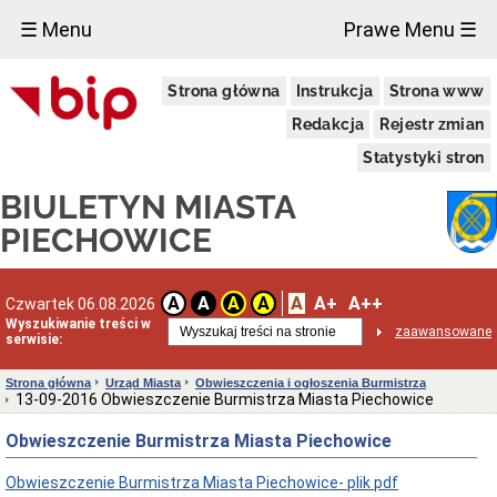
×
☰ Menu
Prawe Menu ☰
Miasto
Strona główna
Instrukcja
Strona www
Raporty
o
Redakcja
Rejestr zmian
stanie
gminy
Statystyki stron
Statut
BIULETYN MIASTA
Miasta
Strategie
PIECHOWICE
i
programy
Lokalizacja
A
A+
A++
A
A
A
A
Czwartek 06.08.2026
Taryfy
Wyszukiwanie treści w
zaawansowane
za
serwisie:
wodę
i
Strona główna
Urząd Miasta
Obwieszczenia i ogłoszenia Burmistrza
ścieki
13-09-2016 Obwieszczenie Burmistrza Miasta Piechowice
Informacje
o
Obwieszczenie Burmistrza Miasta Piechowice
środowisku
Ochrona
Obwieszczenie Burmistrza Miasta Piechowice- plik pdf
środowiska