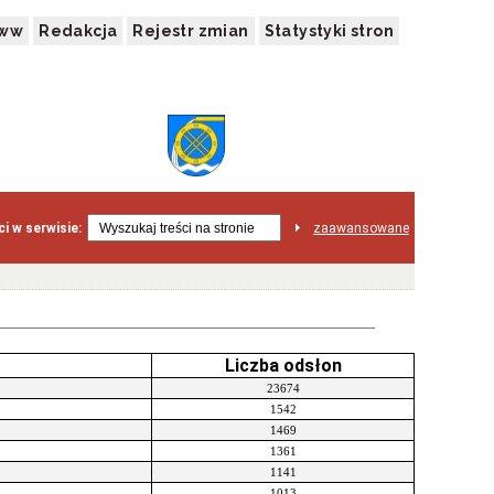
www
Redakcja
Rejestr zmian
Statystyki stron
i w serwisie:
zaawansowane
Liczba odsłon
23674
1542
1469
1361
1141
1013