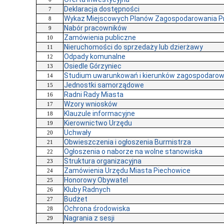
Deklaracja dostępności
7
Wykaz Miejscowych Planów Zagospodarowania P
8
Nabór pracowników
9
Zamówienia publiczne
10
Nieruchomości do sprzedaży lub dzierżawy
11
Odpady komunalne
12
Osiedle Górzyniec
13
Studium uwarunkowań i kierunków zagospodarow
14
Jednostki samorządowe
15
Radni Rady Miasta
16
Wzory wniosków
17
Klauzule informacyjne
18
Kierownictwo Urzędu
19
Uchwały
20
Obwieszczenia i ogłoszenia Burmistrza
21
Ogłoszenia o naborze na wolne stanowiska
22
Struktura organizacyjna
23
Zamówienia Urzędu Miasta Piechowice
24
Honorowy Obywatel
25
Kluby Radnych
26
Budżet
27
Ochrona środowiska
28
Nagrania z sesji
29