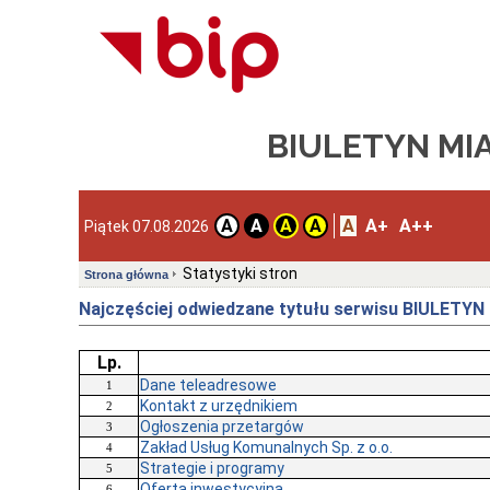
BIULETYN MI
A
A+
A++
A
A
A
A
Piątek 07.08.2026
Statystyki stron
Strona główna
Najczęściej odwiedzane tytułu serwisu BIULETYN
Lp.
Dane teleadresowe
1
Kontakt z urzędnikiem
2
Ogłoszenia przetargów
3
Zakład Usług Komunalnych Sp. z o.o.
4
Strategie i programy
5
Oferta inwestycyjna
6